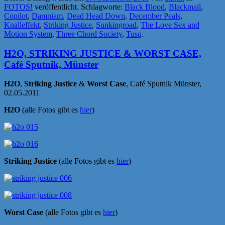
FOTOS!
veröffentlicht. Schlagworte:
Black Blood
,
Blackmail
,
Copilot
,
Damniam
,
Dead Head Down
,
December Peals
,
Knalleffekt
,
Striking Justice
,
Sunkingroad
,
The Love Sex and
Motion System
,
Three Chord Society
,
Tusq
.
H2O, STRIKING JUSTICE & WORST CASE,
Café Sputnik, Münster
H2O
,
Striking Justice
&
Worst Case
, Café Sputnik Münster,
02.05.2011
H2O
(alle Fotos gibt es
hier
)
Striking Justice
(alle Fotos gibt es
hier
)
Worst Case
(alle Fotos gibt es
hier
)