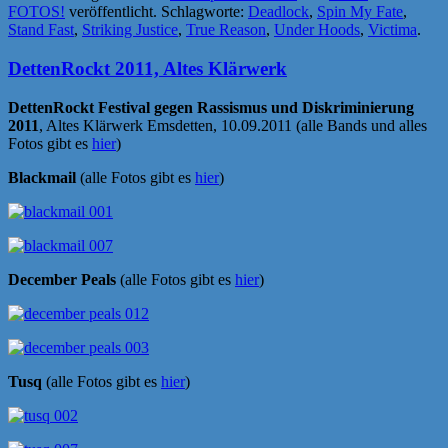
FOTOS!
veröffentlicht. Schlagworte:
Deadlock
,
Spin My Fate
,
Stand Fast
,
Striking Justice
,
True Reason
,
Under Hoods
,
Victima
.
DettenRockt 2011, Altes Klärwerk
DettenRockt Festival gegen Rassismus und Diskriminierung
2011
, Altes Klärwerk Emsdetten, 10.09.2011 (alle Bands und alles
Fotos gibt es
hier
)
Blackmail
(alle Fotos gibt es
hier
)
December Peals
(alle Fotos gibt es
hier
)
Tusq
(alle Fotos gibt es
hier
)