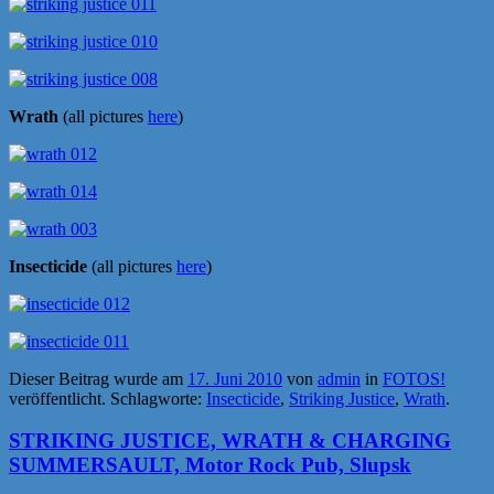
Wrath
(all pictures
here
)
Insecticide
(all pictures
here
)
Dieser Beitrag wurde am
17. Juni 2010
von
admin
in
FOTOS!
veröffentlicht. Schlagworte:
Insecticide
,
Striking Justice
,
Wrath
.
STRIKING JUSTICE, WRATH & CHARGING
SUMMERSAULT, Motor Rock Pub, Slupsk