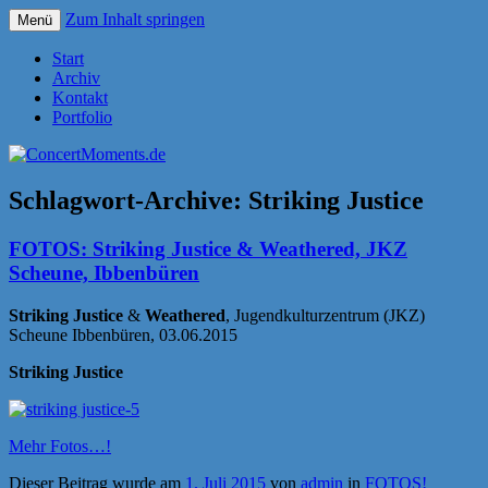
Zum Inhalt springen
Menü
Konzerte sind mehr als Musik
ConcertMoments.de
Start
Archiv
Kontakt
Portfolio
Schlagwort-Archive:
Striking Justice
FOTOS: Striking Justice & Weathered, JKZ
Scheune, Ibbenbüren
Striking Justice
&
Weathered
, Jugendkulturzentrum (JKZ)
Scheune Ibbenbüren, 03.06.2015
Striking Justice
Mehr Fotos…!
Dieser Beitrag wurde am
1. Juli 2015
von
admin
in
FOTOS!