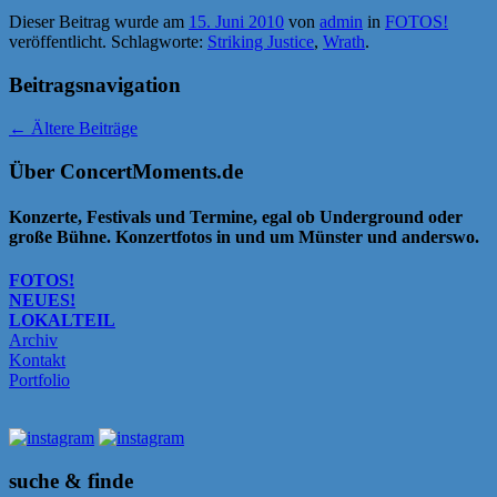
Dieser Beitrag wurde am
15. Juni 2010
von
admin
in
FOTOS!
veröffentlicht. Schlagworte:
Striking Justice
,
Wrath
.
Beitragsnavigation
←
Ältere Beiträge
Über ConcertMoments.de
Konzerte, Festivals und Termine, egal ob Underground oder
große Bühne. Konzertfotos in und um Münster und anderswo.
FOTOS!
NEUES!
LOKALTEIL
Archiv
Kontakt
Portfolio
suche & finde