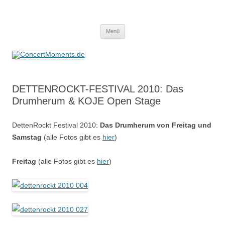
ConcertMoments.de
Konzerte sind mehr als Musik
Zum
Menü
Inhalt
springen
DETTENROCKT-FESTIVAL 2010: Das
Drumherum & KOJE Open Stage
DettenRockt Festival 2010:
Das Drumherum von Freitag und
Samstag
(alle Fotos gibt es
hier
)
Freitag
(alle Fotos gibt es
hier
)