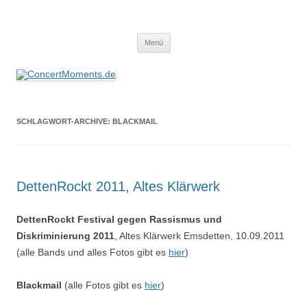
ConcertMoments.de
Konzerte sind mehr als Musik
Zum
Menü
Inhalt
springen
SCHLAGWORT-ARCHIVE:
BLACKMAIL
DettenRockt 2011, Altes Klärwerk
DettenRockt Festival gegen Rassismus und
Diskriminierung 2011
, Altes Klärwerk Emsdetten, 10.09.2011
(alle Bands und alles Fotos gibt es
hier
)
Blackmail
(alle Fotos gibt es
hier
)