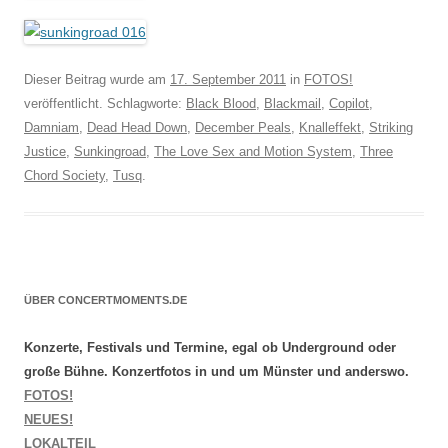
Dieser Beitrag wurde am
17. September 2011
in
FOTOS!
veröffentlicht. Schlagworte:
Black Blood
,
Blackmail
,
Copilot
,
Damniam
,
Dead Head Down
,
December Peals
,
Knalleffekt
,
Striking
Justice
,
Sunkingroad
,
The Love Sex and Motion System
,
Three
Chord Society
,
Tusq
.
ÜBER CONCERTMOMENTS.DE
Konzerte, Festivals und Termine, egal ob Underground oder
große Bühne. Konzertfotos in und um Münster und anderswo.
FOTOS!
NEUES!
LOKALTEIL