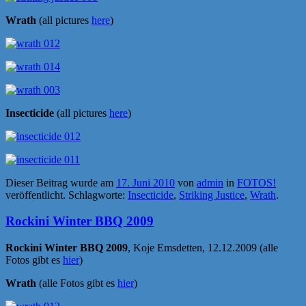
Wrath
(all pictures
here
)
Insecticide
(all pictures
here
)
Dieser Beitrag wurde am
17. Juni 2010
von
admin
in
FOTOS!
veröffentlicht. Schlagworte:
Insecticide
,
Striking Justice
,
Wrath
.
Rockini Winter BBQ 2009
Rockini Winter BBQ 2009
, Koje Emsdetten, 12.12.2009 (alle
Fotos gibt es
hier
)
Wrath
(alle Fotos gibt es
hier
)