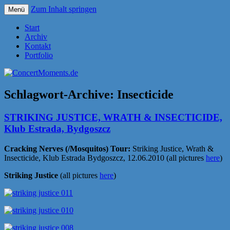
Zum Inhalt springen
Menü
Konzerte sind mehr als Musik
ConcertMoments.de
Start
Archiv
Kontakt
Portfolio
Schlagwort-Archive:
Insecticide
STRIKING JUSTICE, WRATH & INSECTICIDE,
Klub Estrada, Bydgoszcz
Cracking Nerves (/Mosquitos) Tour:
Striking Justice, Wrath &
Insecticide, Klub Estrada Bydgoszcz, 12.06.2010 (all pictures
here
)
Striking Justice
(all pictures
here
)