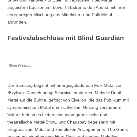
Show von NanowaR of Steel. Mit epischem Folk Metal
begeistern Equilibrium, bevor In Extremo den Abend mit ihrer
einzigartigen Mischung aus Mittelalter- und Folk Metal
abrunden.
Festivalabschluss mit Blind Guardian
Blind Guardian
Der Samstag beginnt mit energiegeladenem Folk Metal von
Æxylium. Danach bringt Scarnival modernen Melodic Death
Metal auf die Bühne, gefolgt von Elvellon, die das Publikum mit
symphonischem Metal und kraftvollem Gesang verzaubern.
Vulture Industries bieten eine avantgardistische und
theatralische Metal-Show, und Chaosbay begeistern mit
progressivem Metal und komplexen Arrangements. The Gems
rocken mit eingängigem Hard Rock und starken Melodien,