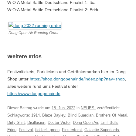
W:O:A Metal Battle Deutschland Finalist 1. tba
W:O:A Metal Battle Deutschland Finalist 2: Eridu
Dong Open Air Running Order
Weitere Infos
Festivaltickets, Parktickets und Getränkemarken hier im Dong
Shop unter
https://shop.dongopenair.de/index.php?nav=shop
,
alles weitere rund ums Festival unter
https://www.dongopenair.de
!
Dieser Beitrag wurde am
18. Juni 2022
in
NEUES!
veröffentlicht.
Schlagworte:
1914
,
Blaze Bayley
,
Blind Guardian
,
Brothers Of Metal
,
Dirty Shirt
,
Disillusion
,
Doctor Victor
,
Dong Open Air
,
Emil Bulls
,
Eridu
,
Festival
,
fiddler's green
,
Finsterforst
,
Galactic Superlords
,