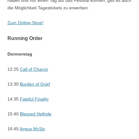
haben und nur einen Tag auf das Festival können, gibt es auch
die Möglichkeit Tagestickets zu erwerben.
Zum Online-Shop!
Running Order
Donnerstag
12:25
Call of Charon
13:30
Burden of Grief
14:35
Fateful Finality
15:40
Blessed Hellride
16:45
Angus McSix