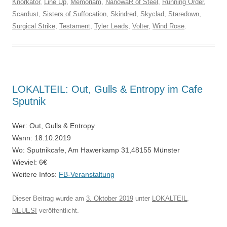
Knorkator
,
Line Up
,
Memoriam
,
NanowaR of Steel
,
Running Order
,
Scardust
,
Sisters of Suffocation
,
Skindred
,
Skyclad
,
Staredown
,
Surgical Strike
,
Testament
,
Tyler Leads
,
Volter
,
Wind Rose
.
LOKALTEIL: Out, Gulls & Entropy im Cafe
Sputnik
Wer: Out, Gulls & Entropy
Wann: 18.10.2019
Wo: Sputnikcafe, Am Hawerkamp 31,48155 Münster
Wieviel: 6€
Weitere Infos:
FB-Veranstaltung
Dieser Beitrag wurde am
3. Oktober 2019
unter
LOKALTEIL
,
NEUES!
veröffentlicht.