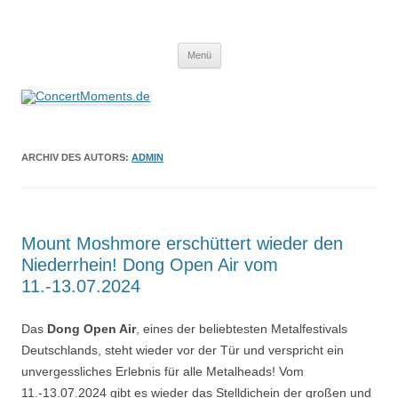
ConcertMoments.de
Konzerte sind mehr als Musik
Zum
Menü
Inhalt
springen
ARCHIV DES AUTORS:
ADMIN
Mount Moshmore erschüttert wieder den
Niederrhein! Dong Open Air vom
11.-13.07.2024
Das
Dong Open Air
, eines der beliebtesten Metalfestivals
Deutschlands, steht wieder vor der Tür und verspricht ein
unvergessliches Erlebnis für alle Metalheads! Vom
11.-13.07.2024 gibt es wieder das Stelldichein der großen und