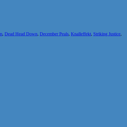
m
,
Dead Head Down
,
December Peals
,
Knalleffekt
,
Striking Justice
,