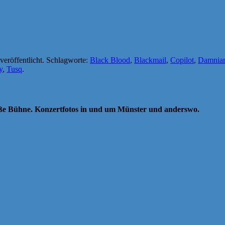
veröffentlicht. Schlagworte:
Black Blood
,
Blackmail
,
Copilot
,
Damnia
y
,
Tusq
.
oße Bühne. Konzertfotos in und um Münster und anderswo.