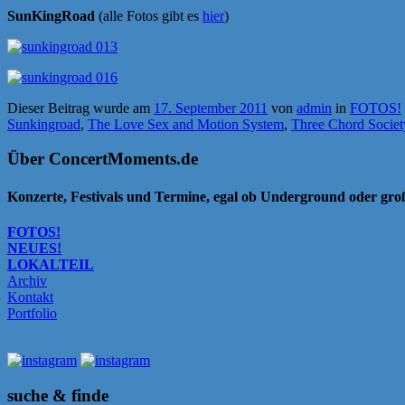
SunKingRoad
(alle Fotos gibt es
hier
)
Dieser Beitrag wurde am
17. September 2011
von
admin
in
FOTOS!
Sunkingroad
,
The Love Sex and Motion System
,
Three Chord Societ
Über ConcertMoments.de
Konzerte, Festivals und Termine, egal ob Underground oder gr
FOTOS!
NEUES!
LOKALTEIL
Archiv
Kontakt
Portfolio
suche & finde