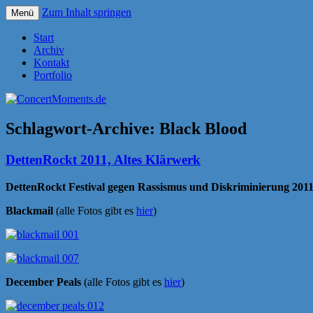
Zum Inhalt springen
Menü
Konzerte sind mehr als Musik
ConcertMoments.de
Start
Archiv
Kontakt
Portfolio
Schlagwort-Archive:
Black Blood
DettenRockt 2011, Altes Klärwerk
DettenRockt Festival gegen Rassismus und Diskriminierung 201
Blackmail
(alle Fotos gibt es
hier
)
December Peals
(alle Fotos gibt es
hier
)