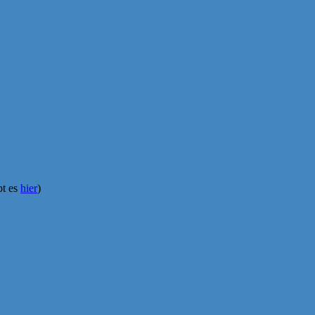
bt es
hier
)