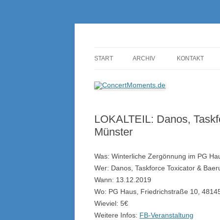
Konzerte sind mehr als Musik
ConcertMoments.de
START
ARCHIV
KONTAKT
LOKALTEIL: Danos, Taskfo
Münster
Was: Winterliche Zergönnung im PG Ha
Wer: Danos, Taskforce Toxicator & Baer
Wann: 13.12.2019
Wo: PG Haus, Friedrichstraße 10, 4814
Wieviel: 5€
Weitere Infos:
FB-Veranstaltung