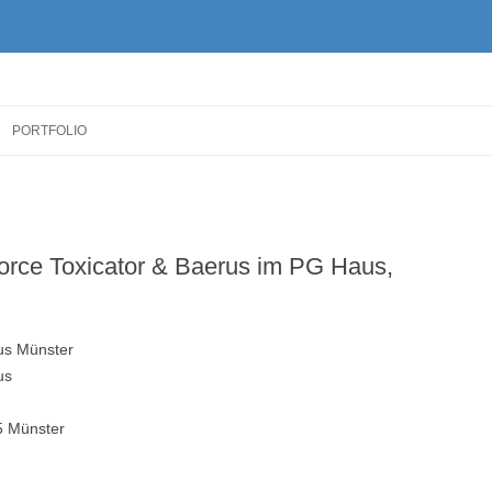
Zum
Inhalt
PORTFOLIO
springen
rce Toxicator & Baerus im PG Haus,
us Münster
us
5 Münster