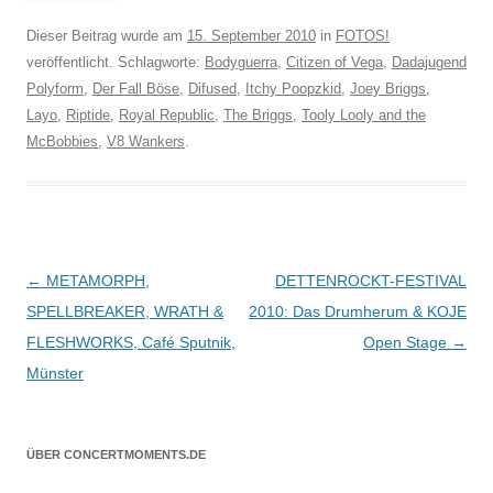
Dieser Beitrag wurde am
15. September 2010
in
FOTOS!
veröffentlicht. Schlagworte:
Bodyguerra
,
Citizen of Vega
,
Dadajugend
Polyform
,
Der Fall Böse
,
Difused
,
Itchy Poopzkid
,
Joey Briggs
,
Layo
,
Riptide
,
Royal Republic
,
The Briggs
,
Tooly Looly and the
McBobbies
,
V8 Wankers
.
Beitragsnavigation
←
METAMORPH,
DETTENROCKT-FESTIVAL
SPELLBREAKER, WRATH &
2010: Das Drumherum & KOJE
FLESHWORKS, Café Sputnik,
Open Stage
→
Münster
ÜBER CONCERTMOMENTS.DE