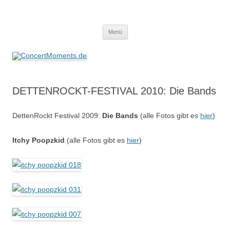
ConcertMoments.de
Konzerte sind mehr als Musik
Zum
Menü
Inhalt
springen
DETTENROCKT-FESTIVAL 2010: Die Bands
DettenRockt Festival 2009:
Die Bands
(alle Fotos gibt es
hier
)
Itchy Poopzkid
(alle Fotos gibt es
hier
)