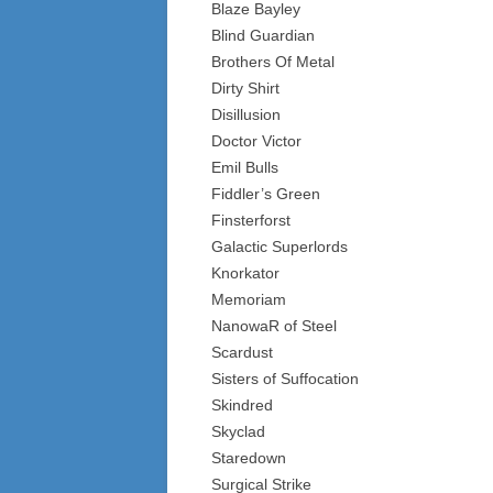
Blaze Bayley
Blind Guardian
Brothers Of Metal
Dirty Shirt
Disillusion
Doctor Victor
Emil Bulls
Fiddler’s Green
Finsterforst
Galactic Superlords
Knorkator
Memoriam
NanowaR of Steel
Scardust
Sisters of Suffocation
Skindred
Skyclad
Staredown
Surgical Strike