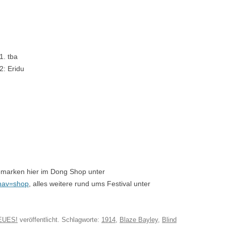
1. tba
2: Eridu
kemarken hier im Dong Shop unter
?nav=shop
, alles weitere rund ums Festival unter
EUES!
veröffentlicht. Schlagworte:
1914
,
Blaze Bayley
,
Blind