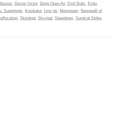
illusion
,
Doctor Victor
,
Dong Open Air
,
Emil Bulls
,
Eridu
,
ic Superlords
,
Knorkator
,
Line Up
,
Memoriam
,
NanowaR of
Suffocation
,
Skindred
,
Skyclad
,
Staredown
,
Surgical Strike
,