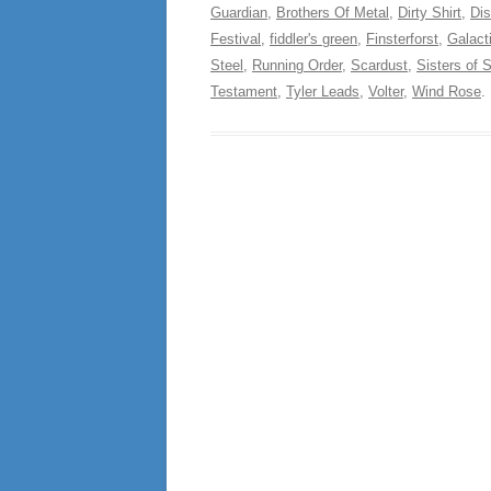
Guardian
,
Brothers Of Metal
,
Dirty Shirt
,
Dis
Festival
,
fiddler's green
,
Finsterforst
,
Galact
Steel
,
Running Order
,
Scardust
,
Sisters of 
Testament
,
Tyler Leads
,
Volter
,
Wind Rose
.