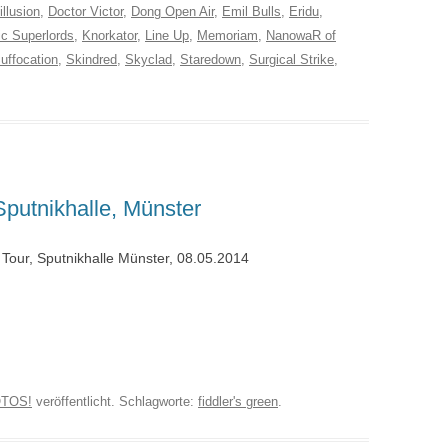
illusion
,
Doctor Victor
,
Dong Open Air
,
Emil Bulls
,
Eridu
,
ic Superlords
,
Knorkator
,
Line Up
,
Memoriam
,
NanowaR of
Suffocation
,
Skindred
,
Skyclad
,
Staredown
,
Surgical Strike
,
putnikhalle, Münster
Tour, Sputnikhalle Münster, 08.05.2014
TOS!
veröffentlicht. Schlagworte:
fiddler's green
.