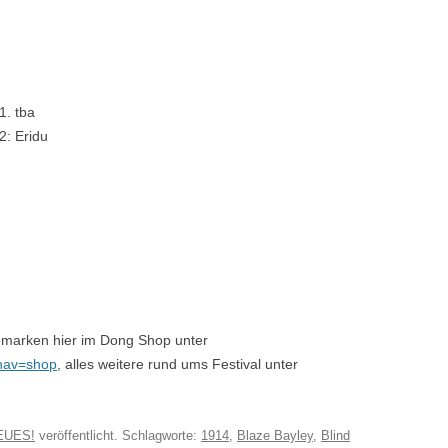
1. tba
2: Eridu
kemarken hier im Dong Shop unter
?nav=shop
, alles weitere rund ums Festival unter
EUES!
veröffentlicht. Schlagworte:
1914
,
Blaze Bayley
,
Blind