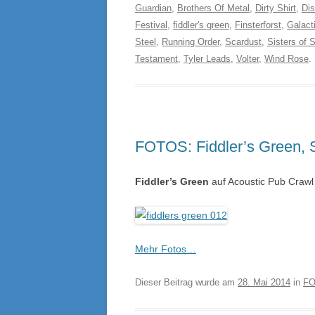
Guardian
,
Brothers Of Metal
,
Dirty Shirt
,
Dis
Festival
,
fiddler's green
,
Finsterforst
,
Galact
Steel
,
Running Order
,
Scardust
,
Sisters of 
Testament
,
Tyler Leads
,
Volter
,
Wind Rose
.
FOTOS: Fiddler’s Green, S
Fiddler’s Green
auf Acoustic Pub Crawl 
Mehr Fotos…
Dieser Beitrag wurde am
28. Mai 2014
in
FO