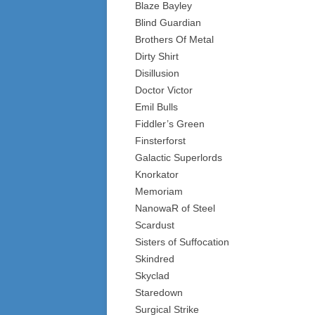
Blaze Bayley
Blind Guardian
Brothers Of Metal
Dirty Shirt
Disillusion
Doctor Victor
Emil Bulls
Fiddler’s Green
Finsterforst
Galactic Superlords
Knorkator
Memoriam
NanowaR of Steel
Scardust
Sisters of Suffocation
Skindred
Skyclad
Staredown
Surgical Strike