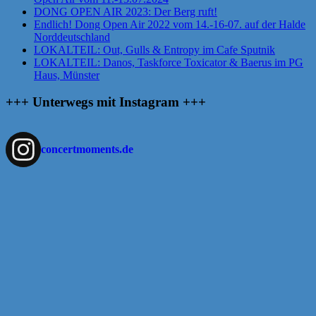
DONG OPEN AIR 2023: Der Berg ruft!
Endlich! Dong Open Air 2022 vom 14.-16-07. auf der Halde
Norddeutschland
LOKALTEIL: Out, Gulls & Entropy im Cafe Sputnik
LOKALTEIL: Danos, Taskforce Toxicator & Baerus im PG
Haus, Münster
+++ Unterwegs mit Instagram +++
concertmoments.de