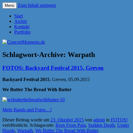
Zum Inhalt springen
Menü
Konzerte sind mehr als Musik
ConcertMoments.de
Start
Archiv
Kontakt
Portfolio
Schlagwort-Archive:
Warpath
FOTOS: Backyard Festival 2015, Greven
Backyard Festival 2015
, Greven, 05.09.2015
We Butter The Bread With Butter
Mehr Bands und Fotos…!
Dieser Beitrag wurde am
23. Oktober 2015
von
admin
in
FOTOS!
veröffentlicht. Schlagworte:
Born From Pain
,
Sudden Death
,
Under
Hoods
,
Warpath
,
We Butter The Bread With Butter
.