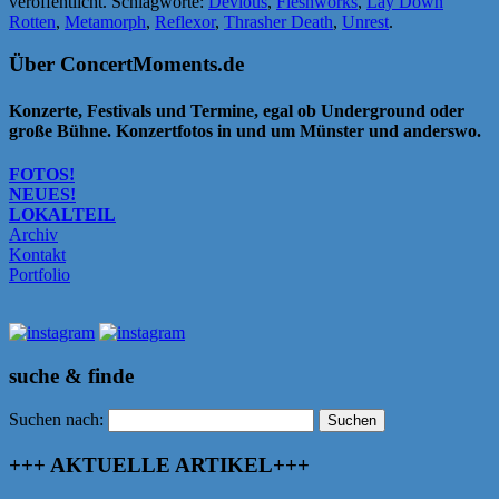
veröffentlicht. Schlagworte:
Devious
,
Fleshworks
,
Lay Down
Rotten
,
Metamorph
,
Reflexor
,
Thrasher Death
,
Unrest
.
Über ConcertMoments.de
Konzerte, Festivals und Termine, egal ob Underground oder
große Bühne. Konzertfotos in und um Münster und anderswo.
FOTOS!
NEUES!
LOKALTEIL
Archiv
Kontakt
Portfolio
suche & finde
Suchen nach:
+++ AKTUELLE ARTIKEL+++