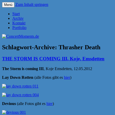
Zum Inhalt springen
Menü
Konzerte sind mehr als Musik
ConcertMoments.de
Start
Archiv
Kontakt
Portfolio
Schlagwort-Archive:
Thrasher Death
THE STORM IS COMING III, Koje, Emsdetten
The Storm is coming III
, Koje Emsdetten, 12.05.2012
Lay Down Rotten
(alle Fotos gibt es
hier
)
Devious
(alle Fotos gibt es
hier
)