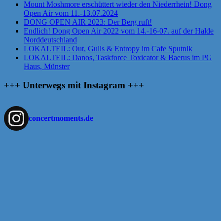
Mount Moshmore erschüttert wieder den Niederrhein! Dong
Open Air vom 11.-13.07.2024
DONG OPEN AIR 2023: Der Berg ruft!
Endlich! Dong Open Air 2022 vom 14.-16-07. auf der Halde
Norddeutschland
LOKALTEIL: Out, Gulls & Entropy im Cafe Sputnik
LOKALTEIL: Danos, Taskforce Toxicator & Baerus im PG
Haus, Münster
+++ Unterwegs mit Instagram +++
concertmoments.de