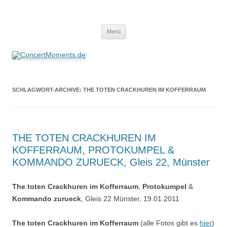
ConcertMoments.de
Konzerte sind mehr als Musik
Zum
Menü
Inhalt
springen
SCHLAGWORT-ARCHIVE:
THE TOTEN CRACKHUREN IM KOFFERRAUM
THE TOTEN CRACKHUREN IM
KOFFERRAUM, PROTOKUMPEL &
KOMMANDO ZURUECK, Gleis 22, Münster
The toten Crackhuren im Kofferraum
,
Protokumpel
&
Kommando zurueck
, Gleis 22 Münster, 19.01.2011
The toten Crackhuren im Kofferraum
(alle Fotos gibt es
hier
)