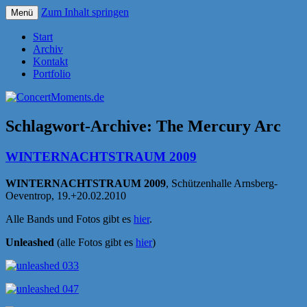
Zum Inhalt springen
Menü
Konzerte sind mehr als Musik
ConcertMoments.de
Start
Archiv
Kontakt
Portfolio
Schlagwort-Archive:
The Mercury Arc
WINTERNACHTSTRAUM 2009
WINTERNACHTSTRAUM 2009
, Schützenhalle Arnsberg-
Oeventrop, 19.+20.02.2010
Alle Bands und Fotos gibt es
hier
.
Unleashed
(alle Fotos gibt es
hier
)