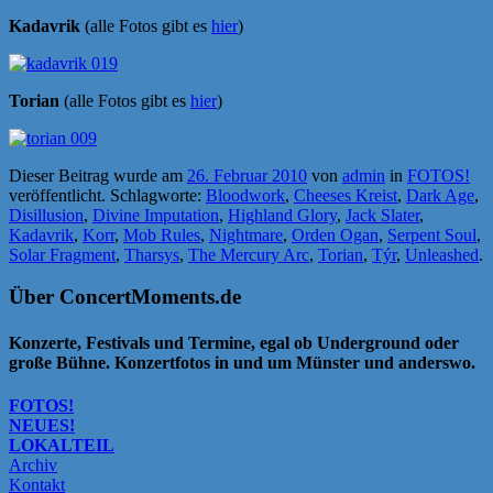
Kadavrik
(alle Fotos gibt es
hier
)
Torian
(alle Fotos gibt es
hier
)
Dieser Beitrag wurde am
26. Februar 2010
von
admin
in
FOTOS!
veröffentlicht. Schlagworte:
Bloodwork
,
Cheeses Kreist
,
Dark Age
,
Disillusion
,
Divine Imputation
,
Highland Glory
,
Jack Slater
,
Kadavrik
,
Korr
,
Mob Rules
,
Nightmare
,
Orden Ogan
,
Serpent Soul
,
Solar Fragment
,
Tharsys
,
The Mercury Arc
,
Torian
,
Týr
,
Unleashed
.
Über ConcertMoments.de
Konzerte, Festivals und Termine, egal ob Underground oder
große Bühne. Konzertfotos in und um Münster und anderswo.
FOTOS!
NEUES!
LOKALTEIL
Archiv
Kontakt