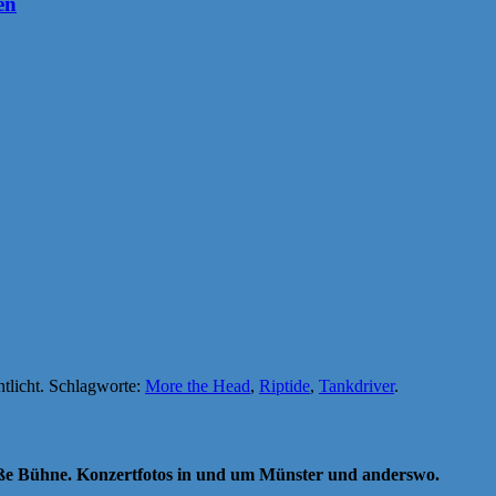
en
ntlicht. Schlagworte:
More the Head
,
Riptide
,
Tankdriver
.
oße Bühne. Konzertfotos in und um Münster und anderswo.