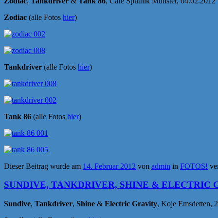
Zodiac
,
Tankdriver
&
Tank 86
, Café Sputnik Münster, 04.02.2012
Zodiac
(alle Fotos
hier
)
Tankdriver
(alle Fotos
hier
)
Tank 86
(alle Fotos
hier
)
Dieser Beitrag wurde am
14. Februar 2012
von
admin
in
FOTOS!
ver
SUNDIVE, TANKDRIVER, SHINE & ELECTRIC GRA
Sundive
,
Tankdriver
,
Shine
&
Electric Gravity
, Koje Emsdetten, 