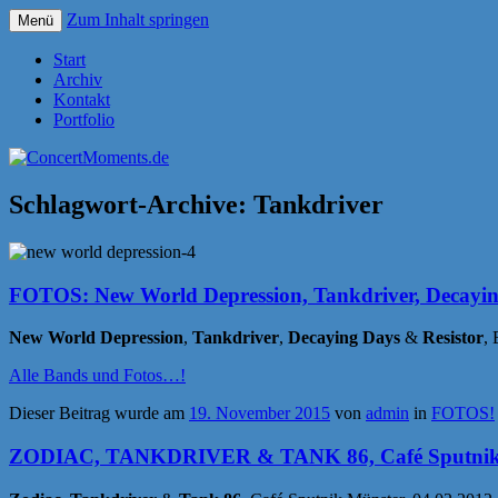
Zum Inhalt springen
Menü
Konzerte sind mehr als Musik
ConcertMoments.de
Start
Archiv
Kontakt
Portfolio
Schlagwort-Archive:
Tankdriver
FOTOS: New World Depression, Tankdriver, Decayin
New World Depression
,
Tankdriver
,
Decaying Days
&
Resistor
,
Alle Bands und Fotos…!
Dieser Beitrag wurde am
19. November 2015
von
admin
in
FOTOS!
ZODIAC, TANKDRIVER & TANK 86, Café Sputnik