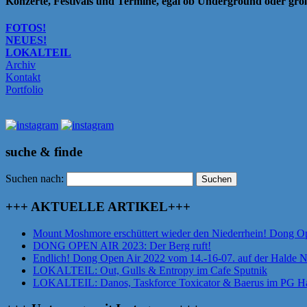
Konzerte, Festivals und Termine, egal ob Underground oder gr
FOTOS!
NEUES!
LOKALTEIL
Archiv
Kontakt
Portfolio
suche & finde
Suchen nach:
+++ AKTUELLE ARTIKEL+++
Mount Moshmore erschüttert wieder den Niederrhein! Dong O
DONG OPEN AIR 2023: Der Berg ruft!
Endlich! Dong Open Air 2022 vom 14.-16-07. auf der Halde 
LOKALTEIL: Out, Gulls & Entropy im Cafe Sputnik
LOKALTEIL: Danos, Taskforce Toxicator & Baerus im PG Ha