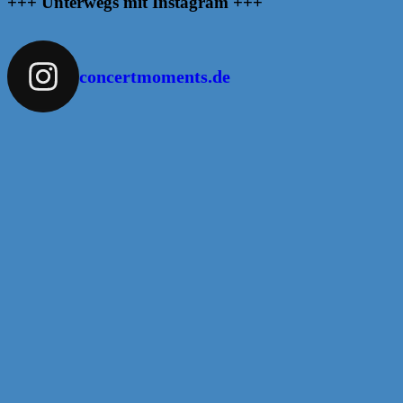
+++ Unterwegs mit Instagram +++
concertmoments.de