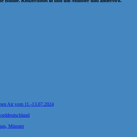
oße Bühne. Konzertfotos in und um Münster und anderswo.
pen Air vom 11.-13.07.2024
Norddeutschland
us, Münster