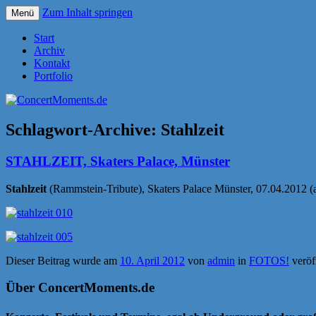
Zum Inhalt springen
Menü
Konzerte sind mehr als Musik
ConcertMoments.de
Start
Archiv
Kontakt
Portfolio
Schlagwort-Archive:
Stahlzeit
STAHLZEIT, Skaters Palace, Münster
Stahlzeit
(Rammstein-Tribute), Skaters Palace Münster, 07.04.2012 (a
Dieser Beitrag wurde am
10. April 2012
von
admin
in
FOTOS!
veröf
Über ConcertMoments.de