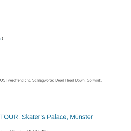
r
)
OS!
veröffentlicht. Schlagworte:
Dead Head Down
,
Soilwork
.
UR, Skater’s Palace, Münster