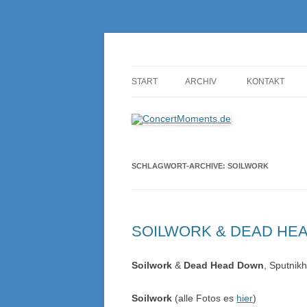
Konzerte sind mehr als Musik
ConcertMoments.de
START
ARCHIV
KONTAKT
SCHLAGWORT-ARCHIVE:
SOILWORK
SOILWORK & DEAD HEAD 
Soilwork
&
Dead Head Down
, Sputnik
Soilwork
(alle Fotos es
hier
)