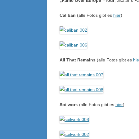
„Panic Over Europe“-Tour
, Skater’s P
Caliban
(alle Fotos gibt es
hier
)
All That Remains
(alle Fotos gibt es
hie
Soilwork
(alle Fotos gibt es
hier
)