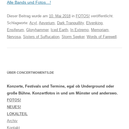
Alle Bands und Fotos…!
Dieser Beitrag wurde am
10. Mai 2018
in
FOTOS!
veröffentlicht.
Schlagworte:
Acyl
,
Aeverium
,
Dark Tranquillity
,
Elvenking
,
Ensiferum
,
Gloryhammer
,
Iced Earth
,
In Extremo
,
Memoriam
,
Nervosa
,
Sisters of Suffucation
,
Storm Seeker
,
Words of Farewell
.
ÜBER CONCERTMOMENTS.DE
Konzerte, Festivals und Termine, egal ob Underground oder
große Bühne. Konzertfotos in und um Münster und anderswo.
FOTOS!
NEUES!
LOKALTEIL
Archiv
Kontakt