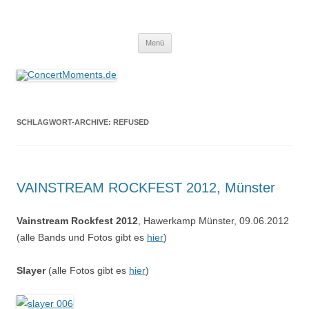
ConcertMoments.de
Konzerte sind mehr als Musik
Zum
Menü
Inhalt
springen
SCHLAGWORT-ARCHIVE:
REFUSED
VAINSTREAM ROCKFEST 2012, Münster
Vainstream Rockfest 2012
, Hawerkamp Münster, 09.06.2012
(alle Bands und Fotos gibt es
hier
)
Slayer
(alle Fotos gibt es
hier
)