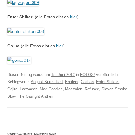
Enter Shikari
(alle Fotos gibt es
hier
)
Gojira
(alle Fotos gibt es
hier
)
Dieser Beitrag wurde am
15. Juni 2012
in
FOTOS!
veröffentlicht.
Schlagworte:
August Burns Red
,
Broilers
,
Caliban
,
Enter Shikari
,
Gojira
,
Lagwagon
,
Mad Caddies
,
Mastodon
,
Refused
,
Slayer
,
Smoke
Blow
,
The Gaslight Anthem
.
ÜBER CONCERTMOMENTS.DE