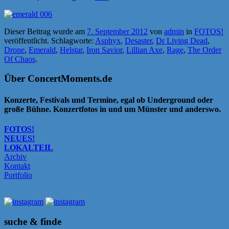
Dieser Beitrag wurde am
7. September 2012
von
admin
in
FOTOS!
veröffentlicht. Schlagworte:
Asphyx
,
Desaster
,
Dr Living Dead
,
Drone
,
Emerald
,
Helstar
,
Iron Savior
,
Lillian Axe
,
Rage
,
The Order
Of Chaos
.
Über ConcertMoments.de
Konzerte, Festivals und Termine, egal ob Underground oder
große Bühne. Konzertfotos in und um Münster und anderswo.
FOTOS!
NEUES!
LOKALTEIL
Archiv
Kontakt
Portfolio
suche & finde