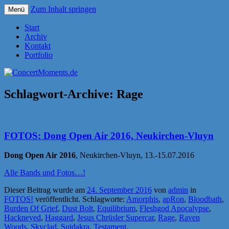
Zum Inhalt springen
Menü
Konzerte sind mehr als Musik
ConcertMoments.de
Start
Archiv
Kontakt
Portfolio
Schlagwort-Archive:
Rage
FOTOS: Dong Open Air 2016, Neukirchen-Vluyn
Dong Open Air 2016
, Neukirchen-Vluyn, 13.-15.07.2016
Alle Bands und Fotos…!
Dieser Beitrag wurde am
24. September 2016
von
admin
in
FOTOS!
veröffentlicht. Schlagworte:
Amorphis
,
apRon
,
Bloodbath
,
Burden Of Grief
,
Dust Bolt
,
Equilibrium
,
Fleshgod Apocalypse
,
Hackneyed
,
Haggard
,
Jesus Chrüsler Supercar
,
Rage
,
Raven
Woods
,
Skyclad
,
Suidakra
,
Testament
.