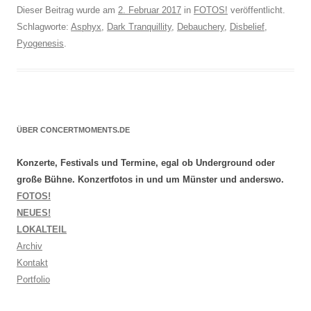
Dieser Beitrag wurde am
2. Februar 2017
in
FOTOS!
veröffentlicht.
Schlagworte:
Asphyx
,
Dark Tranquillity
,
Debauchery
,
Disbelief
,
Pyogenesis
.
ÜBER CONCERTMOMENTS.DE
Konzerte, Festivals und Termine, egal ob Underground oder
große Bühne. Konzertfotos in und um Münster und anderswo.
FOTOS!
NEUES!
LOKALTEIL
Archiv
Kontakt
Portfolio