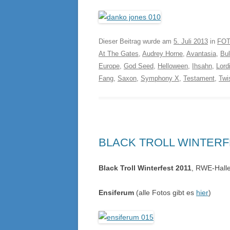
Dieser Beitrag wurde am
5. Juli 2013
in
FOT
At The Gates
,
Audrey Horne
,
Avantasia
,
Bul
Europe
,
God Seed
,
Helloween
,
Ihsahn
,
Lord
Fang
,
Saxon
,
Symphony X
,
Testament
,
Twi
BLACK TROLL WINTERF
Black Troll Winterfest 2011
, RWE-Halle
Ensiferum
(alle Fotos gibt es
hier
)