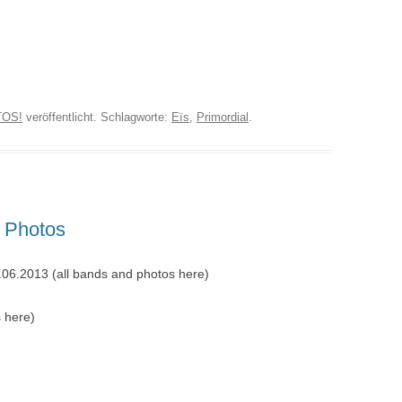
TOS!
veröffentlicht. Schlagworte:
Eïs
,
Primordial
.
 Photos
3.06.2013 (all bands and photos here)
s here)