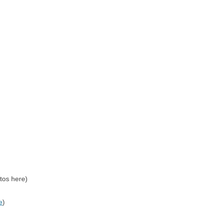
tos here)
e
)