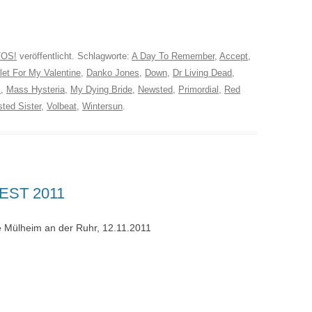
OS!
veröffentlicht. Schlagworte:
A Day To Remember
,
Accept
,
let For My Valentine
,
Danko Jones
,
Down
,
Dr Living Dead
,
i
,
Mass Hysteria
,
My Dying Bride
,
Newsted
,
Primordial
,
Red
sted Sister
,
Volbeat
,
Wintersun
.
EST 2011
 Mülheim an der Ruhr, 12.11.2011