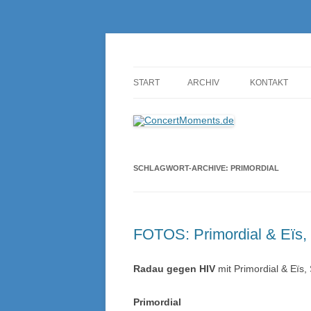
Konzerte sind mehr als Musik
ConcertMoments.de
START
ARCHIV
KONTAKT
SCHLAGWORT-ARCHIVE:
PRIMORDIAL
FOTOS: Primordial & Eïs, 
Radau gegen HIV
mit Primordial & Eïs,
Primordial