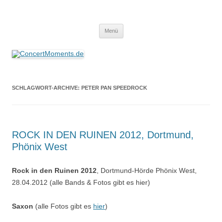
ConcertMoments.de
Konzerte sind mehr als Musik
Zum
Menü
Inhalt
springen
SCHLAGWORT-ARCHIVE:
PETER PAN SPEEDROCK
ROCK IN DEN RUINEN 2012, Dortmund,
Phönix West
Rock in den Ruinen 2012
, Dortmund-Hörde Phönix West,
28.04.2012 (alle Bands & Fotos gibt es hier)
Saxon
(alle Fotos gibt es
hier
)