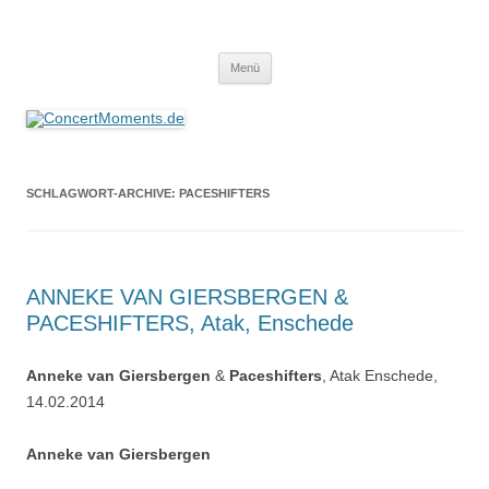
ConcertMoments.de
Konzerte sind mehr als Musik
Zum
Menü
Inhalt
springen
SCHLAGWORT-ARCHIVE:
PACESHIFTERS
ANNEKE VAN GIERSBERGEN &
PACESHIFTERS, Atak, Enschede
Anneke van Giersbergen
&
Paceshifters
, Atak Enschede,
14.02.2014
Anneke van Giersbergen