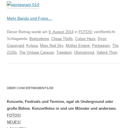
Mehr Bands und Fotos…
Dieser Beitrag wurde am
9. August 2014
in
FOTOS!
veröffentlicht.
Schlagworte:
Beelzebong
,
Cheap Thrills
,
Colour Haze
,
Dyse
,
Graveyard
,
Kylesa
,
Mars Red Sky
,
Mother Engine
,
Pentagram
,
The
2120s
,
The Vintage Caravan
,
Treedeon
,
Ufomammut
,
Valient Thorr
.
ÜBER CONCERTMOMENTS.DE
Konzerte, Festivals und Termine, egal ob Underground oder
große Bühne. Konzertfotos in und um Münster und anderswo.
FOTOS!
NEUES!