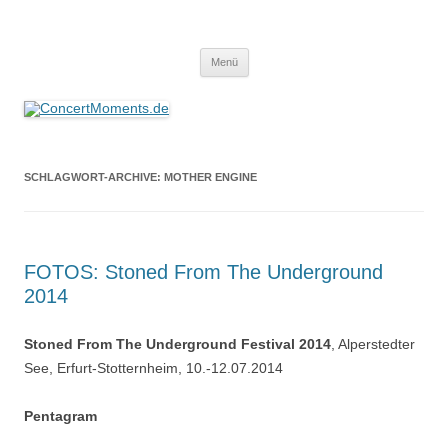
ConcertMoments.de
Konzerte sind mehr als Musik
Zum
Menü
Inhalt
springen
SCHLAGWORT-ARCHIVE:
MOTHER ENGINE
FOTOS: Stoned From The Underground
2014
Stoned From The Underground Festival 2014
, Alperstedter
See, Erfurt-Stotternheim, 10.-12.07.2014
Pentagram