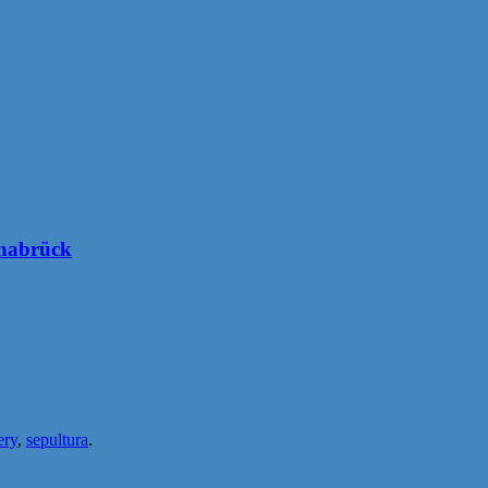
abrück
ery
,
sepultura
.