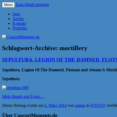
Zum Inhalt springen
Menü
Konzerte sind mehr als Musik
ConcertMoments.de
Start
Archiv
Kontakt
Portfolio
Schlagwort-Archive:
mortillery
SEPULTURA, LEGION OF THE DAMNED, FLOTSA
Sepultura
,
Legion Of The Damned
,
Flotsam and Jetsam
&
Morti
Sepultura
Mehr Bands und Fotos…
Dieser Beitrag wurde am
6. März 2014
von
admin
in
FOTOS!
veröff
Über ConcertMoments.de