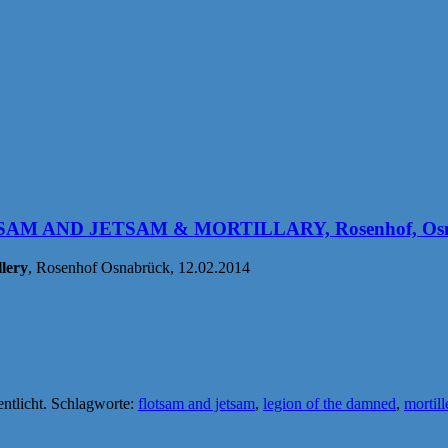
M AND JETSAM & MORTILLARY, Rosenhof, Osn
llery
, Rosenhof Osnabrück, 12.02.2014
entlicht. Schlagworte:
flotsam and jetsam
,
legion of the damned
,
mortill