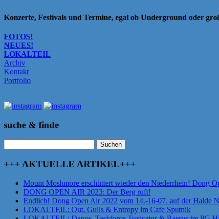
Konzerte, Festivals und Termine, egal ob Underground oder gr
FOTOS!
NEUES!
LOKALTEIL
Archiv
Kontakt
Portfolio
suche & finde
Suchen
nach:
+++ AKTUELLE ARTIKEL+++
Mount Moshmore erschüttert wieder den Niederrhein! Dong O
DONG OPEN AIR 2023: Der Berg ruft!
Endlich! Dong Open Air 2022 vom 14.-16-07. auf der Halde 
LOKALTEIL: Out, Gulls & Entropy im Cafe Sputnik
LOKALTEIL: Danos, Taskforce Toxicator & Baerus im PG Ha