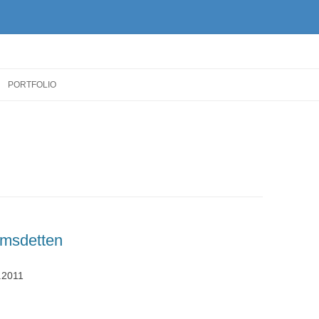
Zum
Inhalt
PORTFOLIO
springen
msdetten
.2011