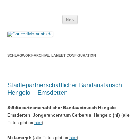
ConcertMoments.de
Konzerte sind mehr als Musik
Zum
Menü
Inhalt
springen
SCHLAGWORT-ARCHIVE:
LAMENT CONFIGURATION
Städtepartnerschaftlicher Bandaustausch
Hengelo – Emsdetten
Städtepartnerschaftlicher Bandaustausch Hengelo –
Emsdetten, Jongerencentrum Cerberus, Hengelo (nl)
(alle
Fotos gibt es
hier
)
Metamorph
(alle Fotos gibt es
hier
)