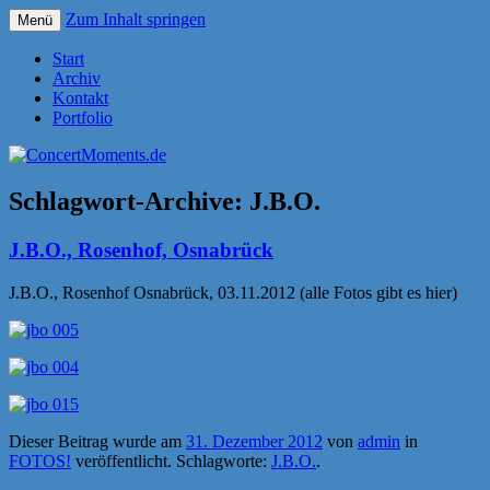
Zum Inhalt springen
Menü
Konzerte sind mehr als Musik
ConcertMoments.de
Start
Archiv
Kontakt
Portfolio
Schlagwort-Archive:
J.B.O.
J.B.O., Rosenhof, Osnabrück
J.B.O., Rosenhof Osnabrück, 03.11.2012 (alle Fotos gibt es hier)
Dieser Beitrag wurde am
31. Dezember 2012
von
admin
in
FOTOS!
veröffentlicht. Schlagworte:
J.B.O.
.