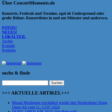
Über ConcertMoments.de
Konzerte, Festivals und Termine, egal ob Underground oder
große Bühne. Konzertfotos in und um Münster und anderswo.
FOTOS!
NEUES!
LOKALTEIL
Archiv
Kontakt
Portfolio
suche & finde
Suchen
nach:
+++ AKTUELLE ARTIKEL+++
Mount Moshmore erschüttert wieder den Niederrhein! Dong
Open Air vom 11.-13.07.2024
DONG OPEN AIR 2023: Der Berg ruft!