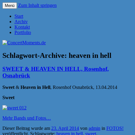
Zum Inhalt springen
Menü
Konzerte sind mehr als Musik
ConcertMoments.de
Start
Archiv
Kontakt
Portfolio
Schlagwort-Archive:
heaven in hell
SWEET & HEAVEN IN HELL, Rosenhof,
Osnabrück
Sweet
&
Heaven in Hell
, Rosenhof Osnabrück, 13.04.2014
Sweet
Mehr Bands und Fotos…
Dieser Beitrag wurde am
23. April 2014
von
admin
in
FOTOS!
veröffentlicht. Schlagworte:
heaven in hell
,
sweet
.