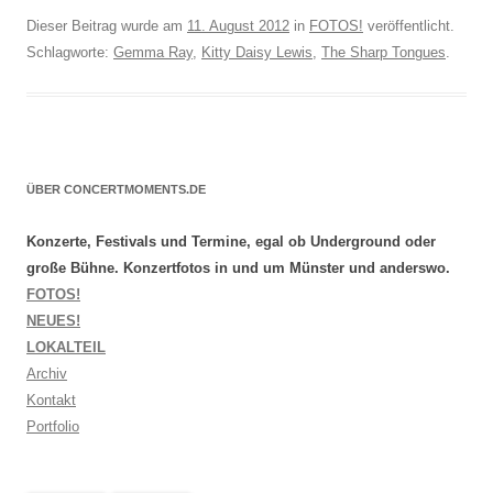
Dieser Beitrag wurde am
11. August 2012
in
FOTOS!
veröffentlicht.
Schlagworte:
Gemma Ray
,
Kitty Daisy Lewis
,
The Sharp Tongues
.
ÜBER CONCERTMOMENTS.DE
Konzerte, Festivals und Termine, egal ob Underground oder
große Bühne. Konzertfotos in und um Münster und anderswo.
FOTOS!
NEUES!
LOKALTEIL
Archiv
Kontakt
Portfolio