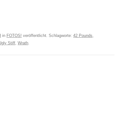
8
in
FOTOS!
veröffentlicht. Schlagworte:
42 Pounds
,
Ugly Stiff
,
Wrath
.