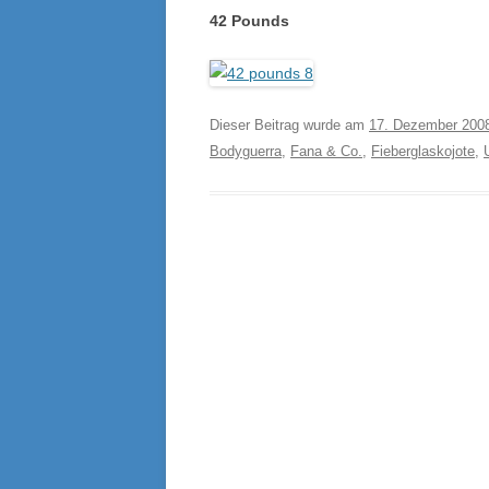
42 Pounds
Dieser Beitrag wurde am
17. Dezember 200
Bodyguerra
,
Fana & Co.
,
Fieberglaskojote
,