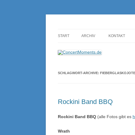
Konzerte sind mehr als Musik
ConcertMoments.de
START
ARCHIV
KONTAKT
SCHLAGWORT-ARCHIVE:
FIEBERGLASKOJOT
Rockini Band BBQ
Rockini Band BBQ
(alle Fotos gibt es
h
Wrath