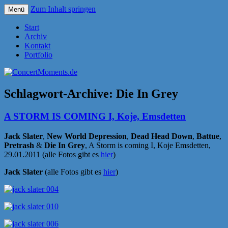
Zum Inhalt springen
Menü
Konzerte sind mehr als Musik
ConcertMoments.de
Start
Archiv
Kontakt
Portfolio
Schlagwort-Archive:
Die In Grey
A STORM IS COMING I, Koje, Emsdetten
Jack Slater
,
New World Depression
,
Dead Head Down
,
Battue
,
Pretrash
&
Die In Grey
, A Storm is coming I, Koje Emsdetten,
29.01.2011 (alle Fotos gibt es
hier
)
Jack Slater
(alle Fotos gibt es
hier
)