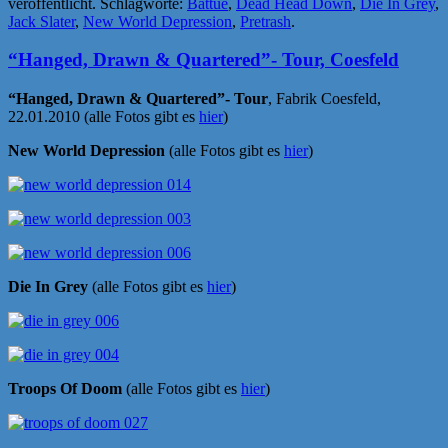
veröffentlicht. Schlagworte:
Battue
,
Dead Head Down
,
Die In Grey
,
Jack Slater
,
New World Depression
,
Pretrash
.
“Hanged, Drawn & Quartered”- Tour, Coesfeld
“Hanged, Drawn & Quartered”- Tour
, Fabrik Coesfeld,
22.01.2010 (alle Fotos gibt es
hier
)
New World Depression
(alle Fotos gibt es
hier
)
Die In Grey
(alle Fotos gibt es
hier
)
Troops Of Doom
(alle Fotos gibt es
hier
)