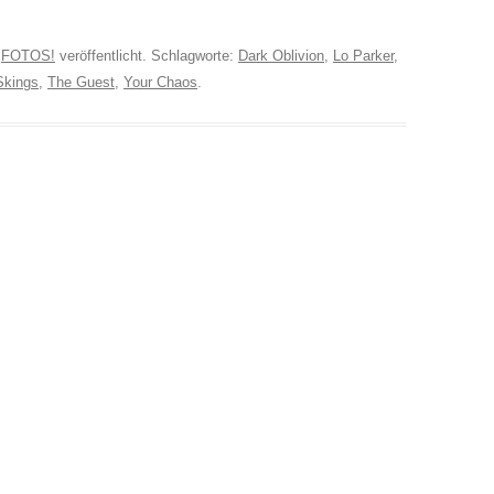
n
FOTOS!
veröffentlicht. Schlagworte:
Dark Oblivion
,
Lo Parker
,
Skings
,
The Guest
,
Your Chaos
.