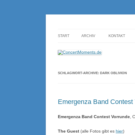
Konzerte sind mehr als Musik
ConcertMoments.de
START
ARCHIV
KONTAKT
SCHLAGWORT-ARCHIVE:
DARK OBLIVION
Emergenza Band Contest V
Emergenza Band Contest Vorrunde
, 
The Guest
(alle Fotos gibt es
hier
)