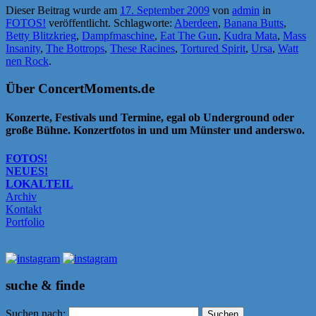
Dieser Beitrag wurde am
17. September 2009
von
admin
in
FOTOS!
veröffentlicht. Schlagworte:
Aberdeen
,
Banana Butts
,
Betty Blitzkrieg
,
Dampfmaschine
,
Eat The Gun
,
Kudra Mata
,
Mass
Insanity
,
The Bottrops
,
These Racines
,
Tortured Spirit
,
Ursa
,
Watt
nen Rock
.
Über ConcertMoments.de
Konzerte, Festivals und Termine, egal ob Underground oder
große Bühne. Konzertfotos in und um Münster und anderswo.
FOTOS!
NEUES!
LOKALTEIL
Archiv
Kontakt
Portfolio
suche & finde
Suchen nach: