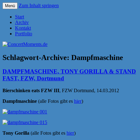
Zum Inhalt springen
Menü
Konzerte sind mehr als Musik
ConcertMoments.de
Start
Archiv
Kontakt
Portfolio
Schlagwort-Archive:
Dampfmaschine
DAMPFMASCHINE, TONY GORILLA & STAND
FAST, FZW, Dortmund
Bierschinken eats FZW III
, FZW Dortmund, 14.03.2012
Dampfmaschine
(alle Fotos gibt es
hier
)
Tony Gorilla
(alle Fotos gibt es
hier
)