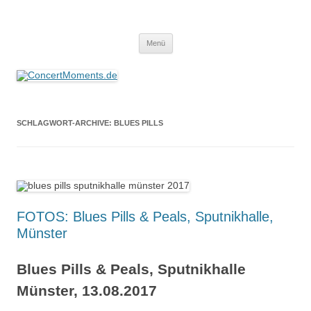
ConcertMoments.de
Konzerte sind mehr als Musik
Zum
Menü
Inhalt
springen
SCHLAGWORT-ARCHIVE:
BLUES PILLS
FOTOS: Blues Pills & Peals, Sputnikhalle,
Münster
Blues Pills & Peals, Sputnikhalle
Münster, 13.08.2017