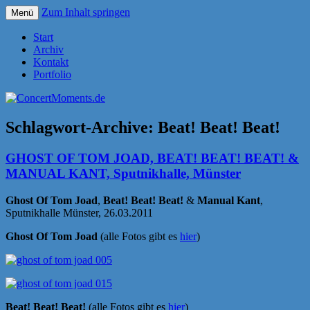
Zum Inhalt springen
Menü
Konzerte sind mehr als Musik
ConcertMoments.de
Start
Archiv
Kontakt
Portfolio
Schlagwort-Archive:
Beat! Beat! Beat!
GHOST OF TOM JOAD, BEAT! BEAT! BEAT! &
MANUAL KANT, Sputnikhalle, Münster
Ghost Of Tom Joad
,
Beat! Beat! Beat!
&
Manual Kant
,
Sputnikhalle Münster, 26.03.2011
Ghost Of Tom Joad
(alle Fotos gibt es
hier
)
Beat! Beat! Beat!
(alle Fotos gibt es
hier
)