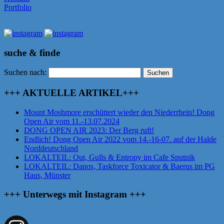
Portfolio
suche & finde
Suchen nach:
+++ AKTUELLE ARTIKEL+++
Mount Moshmore erschüttert wieder den Niederrhein! Dong
Open Air vom 11.-13.07.2024
DONG OPEN AIR 2023: Der Berg ruft!
Endlich! Dong Open Air 2022 vom 14.-16-07. auf der Halde
Norddeutschland
LOKALTEIL: Out, Gulls & Entropy im Cafe Sputnik
LOKALTEIL: Danos, Taskforce Toxicator & Baerus im PG
Haus, Münster
+++ Unterwegs mit Instagram +++