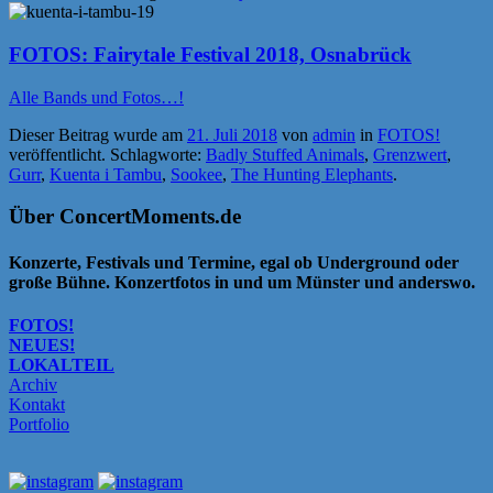
FOTOS: Fairytale Festival 2018, Osnabrück
Alle Bands und Fotos…!
Dieser Beitrag wurde am
21. Juli 2018
von
admin
in
FOTOS!
veröffentlicht. Schlagworte:
Badly Stuffed Animals
,
Grenzwert
,
Gurr
,
Kuenta i Tambu
,
Sookee
,
The Hunting Elephants
.
Über ConcertMoments.de
Konzerte, Festivals und Termine, egal ob Underground oder
große Bühne. Konzertfotos in und um Münster und anderswo.
FOTOS!
NEUES!
LOKALTEIL
Archiv
Kontakt
Portfolio