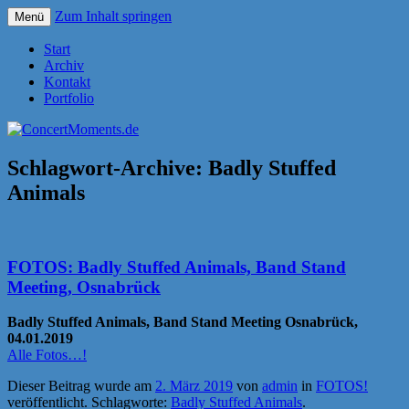
Zum Inhalt springen
Menü
Konzerte sind mehr als Musik
ConcertMoments.de
Start
Archiv
Kontakt
Portfolio
Schlagwort-Archive:
Badly Stuffed
Animals
FOTOS: Badly Stuffed Animals, Band Stand
Meeting, Osnabrück
Badly Stuffed Animals, Band Stand Meeting Osnabrück,
04.01.2019
Alle Fotos…!
Dieser Beitrag wurde am
2. März 2019
von
admin
in
FOTOS!
veröffentlicht. Schlagworte:
Badly Stuffed Animals
.