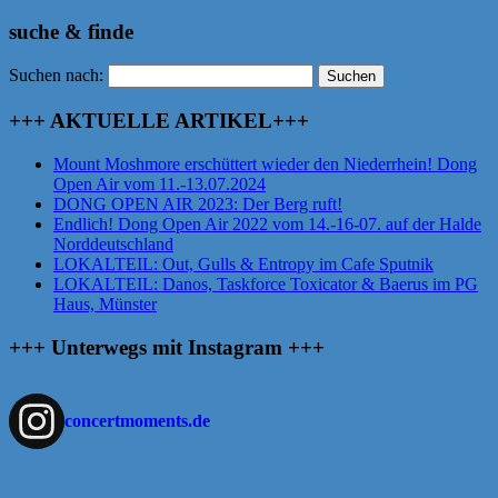
suche & finde
Suchen nach:
+++ AKTUELLE ARTIKEL+++
Mount Moshmore erschüttert wieder den Niederrhein! Dong
Open Air vom 11.-13.07.2024
DONG OPEN AIR 2023: Der Berg ruft!
Endlich! Dong Open Air 2022 vom 14.-16-07. auf der Halde
Norddeutschland
LOKALTEIL: Out, Gulls & Entropy im Cafe Sputnik
LOKALTEIL: Danos, Taskforce Toxicator & Baerus im PG
Haus, Münster
+++ Unterwegs mit Instagram +++
concertmoments.de