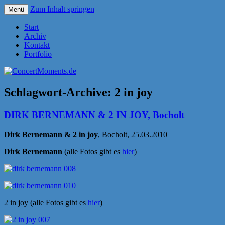
Zum Inhalt springen
Menü
Konzerte sind mehr als Musik
ConcertMoments.de
Start
Archiv
Kontakt
Portfolio
Schlagwort-Archive:
2 in joy
DIRK BERNEMANN & 2 IN JOY, Bocholt
Dirk Bernemann & 2 in joy
, Bocholt, 25.03.2010
Dirk Bernemann
(alle Fotos gibt es
hier
)
2 in joy (alle Fotos gibt es
hier
)