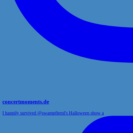
concertmoments.de
I happily survived @swampfirenl's Halloween show a