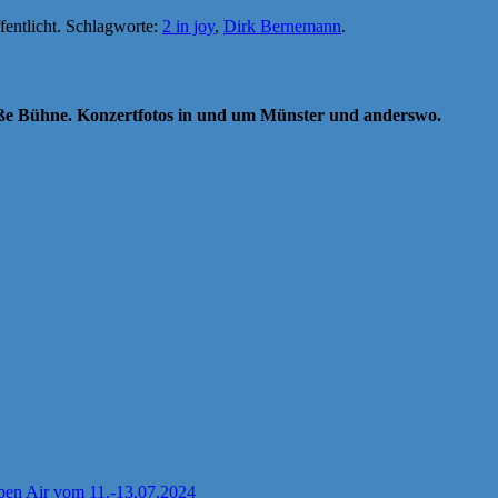
fentlicht. Schlagworte:
2 in joy
,
Dirk Bernemann
.
oße Bühne. Konzertfotos in und um Münster und anderswo.
pen Air vom 11.-13.07.2024