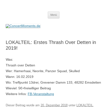
ConcertMoments.de
Konzerte sind mehr als Musik
Zum
Menü
Inhalt
springen
LOKALTEIL: Erstes Thrash Over Detten in
2019!
Was:
Thrash over Detten
Wer: Hamerhaai, Neorite, Panzer Squad, Skulled
Wann: 16.02.2019
Wo: Treffpunkt 13drei, Grevener Damm 133, 48282 Emsdetten
Wieviel: 5€+freiwilliger Beitrag
Weitere Infos:
FB-Veranstaltung
Dieser Beitrag wurde am
20. Dezember 2018
unter
LOKALTEIL
,