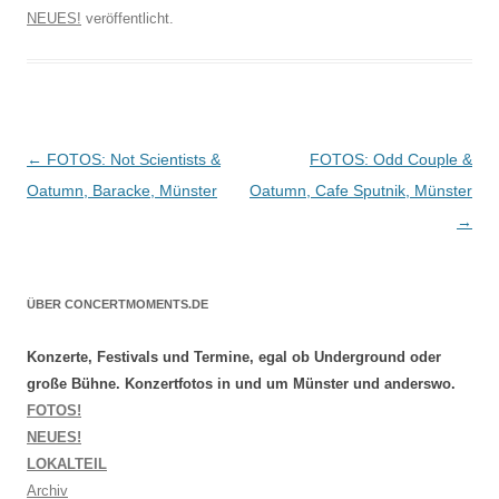
NEUES!
veröffentlicht.
Beitragsnavigation
←
FOTOS: Not Scientists &
FOTOS: Odd Couple &
Oatumn, Baracke, Münster
Oatumn, Cafe Sputnik, Münster
→
ÜBER CONCERTMOMENTS.DE
Konzerte, Festivals und Termine, egal ob Underground oder
große Bühne. Konzertfotos in und um Münster und anderswo.
FOTOS!
NEUES!
LOKALTEIL
Archiv