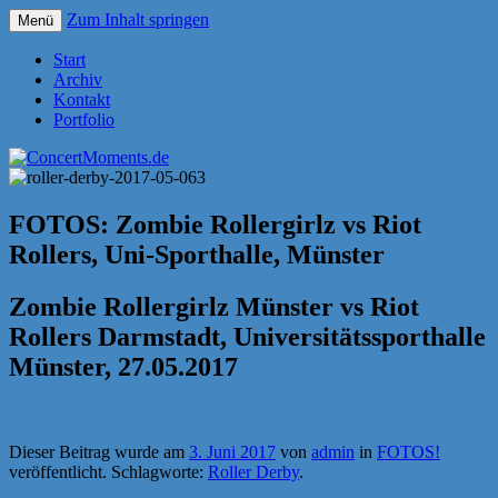
Zum Inhalt springen
Menü
Konzerte sind mehr als Musik
ConcertMoments.de
Start
Archiv
Kontakt
Portfolio
FOTOS: Zombie Rollergirlz vs Riot
Rollers, Uni-Sporthalle, Münster
Zombie Rollergirlz Münster vs Riot
Rollers Darmstadt, Universitätssporthalle
Münster, 27.05.2017
Dieser Beitrag wurde am
3. Juni 2017
von
admin
in
FOTOS!
veröffentlicht. Schlagworte:
Roller Derby
.