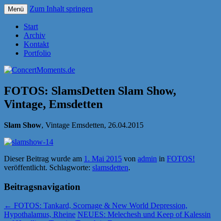
Zum Inhalt springen
Menü
Konzerte sind mehr als Musik
ConcertMoments.de
Start
Archiv
Kontakt
Portfolio
FOTOS: SlamsDetten Slam Show,
Vintage, Emsdetten
Slam Show
, Vintage Emsdetten, 26.04.2015
Dieser Beitrag wurde am
1. Mai 2015
von
admin
in
FOTOS!
veröffentlicht. Schlagworte:
slamsdetten
.
Beitragsnavigation
←
FOTOS: Tankard, Scornage & New World Depression,
Hypothalamus, Rheine
NEUES: Melechesh und Keep of Kalessin