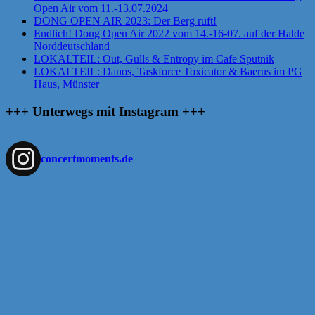
Open Air vom 11.-13.07.2024
DONG OPEN AIR 2023: Der Berg ruft!
Endlich! Dong Open Air 2022 vom 14.-16-07. auf der Halde
Norddeutschland
LOKALTEIL: Out, Gulls & Entropy im Cafe Sputnik
LOKALTEIL: Danos, Taskforce Toxicator & Baerus im PG
Haus, Münster
+++ Unterwegs mit Instagram +++
concertmoments.de