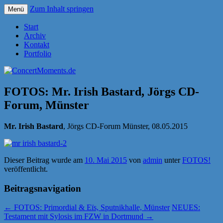
Zum Inhalt springen
Menü
Konzerte sind mehr als Musik
ConcertMoments.de
Start
Archiv
Kontakt
Portfolio
FOTOS: Mr. Irish Bastard, Jörgs CD-
Forum, Münster
Mr. Irish Bastard
, Jörgs CD-Forum Münster, 08.05.2015
Dieser Beitrag wurde am
10. Mai 2015
von
admin
unter
FOTOS!
veröffentlicht.
Beitragsnavigation
←
FOTOS: Primordial & Eïs, Sputnikhalle, Münster
NEUES:
Testament mit Sylosis im FZW in Dortmund
→