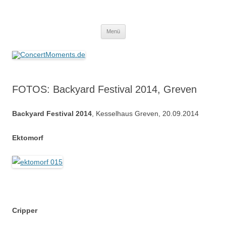
ConcertMoments.de
Konzerte sind mehr als Musik
Zum
Menü
Inhalt
springen
FOTOS: Backyard Festival 2014, Greven
Backyard Festival 2014
, Kesselhaus Greven, 20.09.2014
Ektomorf
Cripper