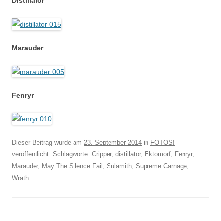
Distillator
Marauder
Fenryr
Dieser Beitrag wurde am
23. September 2014
in
FOTOS!
veröffentlicht. Schlagworte:
Cripper
,
distillator
,
Ektomorf
,
Fenryr
,
Marauder
,
May The Silence Fail
,
Sulamith
,
Supreme Carnage
,
Wrath
.