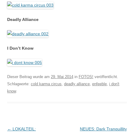
Deadly Alliance
I Don’t Know
Dieser Beitrag wurde am
29. Mai 2014
in
FOTOS!
veröffentlicht.
Schlagworte:
cold karma circus
,
deadly alliance
,
enfeeble
,
i don't
know
.
Beitragsnavigation
←
LOKALTEIL:
NEUES: Dark Tranquillity