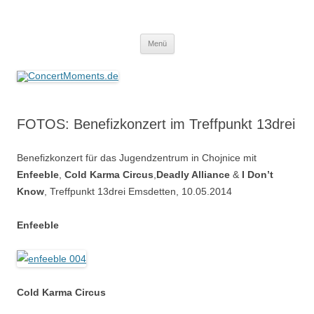
ConcertMoments.de
Konzerte sind mehr als Musik
Zum
Menü
Inhalt
springen
FOTOS: Benefizkonzert im Treffpunkt 13drei
Benefizkonzert für das Jugendzentrum in Chojnice mit
Enfeeble
,
Cold Karma Circus
,
Deadly Alliance
&
I Don’t
Know
, Treffpunkt 13drei Emsdetten, 10.05.2014
Enfeeble
Cold Karma Circus