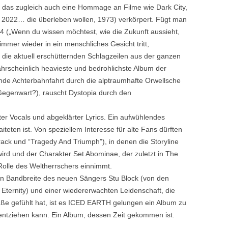
das zugleich auch eine Hommage an Filme wie Dark City,
 2022… die überleben wollen, 1973) verkörpert. Fügt man
4 („Wenn du wissen möchtest, wie die Zukunft aussieht,
d immer wieder in ein menschliches Gesicht tritt,
 die aktuell erschütternden Schlagzeilen aus der ganzen
ahrscheinlich heavieste und bedrohlichste Album der
de Achterbahnfahrt durch die alptraumhafte Orwellsche
 Gegenwart?), rauscht Dystopia durch den
ter Vocals und abgeklärter Lyrics. Ein aufwühlendes
aiteten ist. Von speziellem Interesse für alte Fans dürften
rack und “Tragedy And Triumph”), in denen die Storyline
rd und der Charakter Set Abominae, der zuletzt in The
Rolle des Weltherrschers einnimmt.
en Bandbreite des neuen Sängers Stu Block (von den
Eternity) und einer wiedererwachten Leidenschaft, die
aße gefühlt hat, ist es ICED EARTH gelungen ein Album zu
 entziehen kann. Ein Album, dessen Zeit gekommen ist.