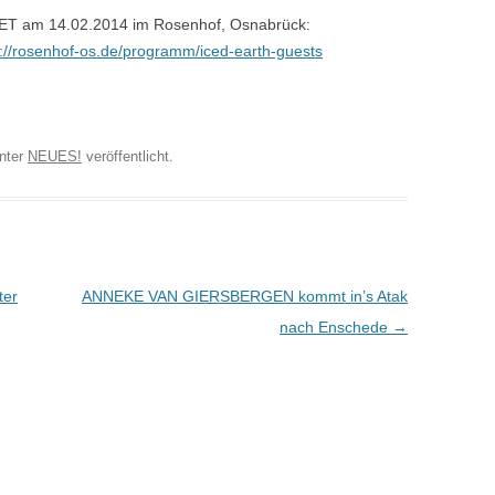
 am 14.02.2014 im Rosenhof, Osnabrück:
p://rosenhof-os.de/programm/iced-earth-guests
nter
NEUES!
veröffentlicht.
ter
ANNEKE VAN GIERSBERGEN kommt in’s Atak
nach Enschede
→