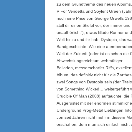
zu dem Grundthema des neuen Albums, 
V For Vendetta und Soylent Green (Jahr
noch eine Prise von George Orwells 198
stell dir einen Stiefel vor, der immer un
unaufhörlich.“), etwas Blade Runner und
Welt hinzu und ihr habt Dystopia, das w
Bandgeschichte. Wie eine atemberauben
Welt der Zukunft (oder ist es schon die
Abwechslungsreichtum wehmütiger
Balladen, messerscharfer Riffs, exzellen
Album, das definitiv nicht für die Zartbes
zwei Songs von Dystopia sein (der Titelt
von Something Wicked… weitergeführt wi
Crucible Of Man (2008) auftauchte, die 
Ausgerüstet mit der enormen stimmlich
Underground Prog-Metal Lieblingen Into 
Jon seit Jahren nicht mehr in diesem M
erschaffen, dem man sich einfach nicht