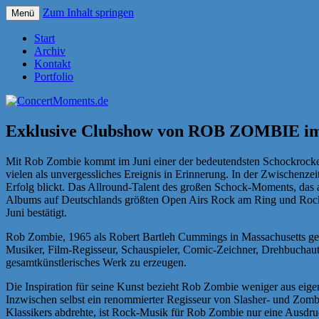
Zum Inhalt springen
Menü
Konzerte sind mehr als Musik
ConcertMoments.de
Start
Archiv
Kontakt
Portfolio
Exklusive Clubshow von ROB ZOMBIE im 
Mit Rob Zombie kommt im Juni einer der bedeutendsten Schockrocke
vielen als unvergessliches Ereignis in Erinnerung. In der Zwischen
Erfolg blickt. Das Allround-Talent des großen Schock-Moments, das 
Albums auf Deutschlands größten Open Airs Rock am Ring und Rock i
Juni bestätigt.
Rob Zombie, 1965 als Robert Bartleh Cummings in Massachusetts gebo
Musiker, Film-Regisseur, Schauspieler, Comic-Zeichner, Drehbuchaut
gesamtkünstlerisches Werk zu erzeugen.
Die Inspiration für seine Kunst bezieht Rob Zombie weniger aus eigen
Inzwischen selbst ein renommierter Regisseur von Slasher- und Zom
Klassikers abdrehte, ist Rock-Musik für Rob Zombie nur eine Ausdru