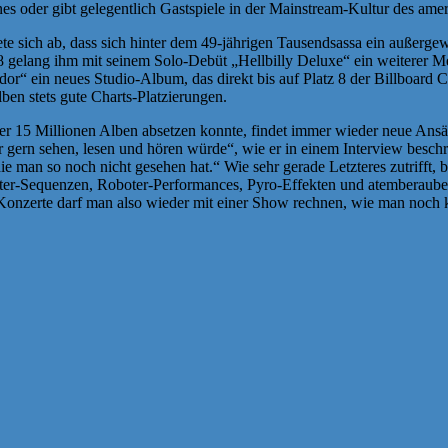
es oder gibt gelegentlich Gastspiele in der Mainstream-Kultur des ame
e sich ab, dass sich hinter dem 49-jährigen Tausendsassa ein außerge
 gelang ihm mit seinem Solo-Debüt „Hellbilly Deluxe“ ein weiterer Meil
in neues Studio-Album, das direkt bis auf Platz 8 der Billboard Charts
en stets gute Charts-Platzierungen.
er 15 Millionen Alben absetzen konnte, findet immer wieder neue Ansä
ber gern sehen, lesen und hören würde“, wie er in einem Interview besch
ie man so noch nicht gesehen hat.“ Wie sehr gerade Letzteres zutriff
er-Sequenzen, Roboter-Performances, Pyro-Effekten und atemberaubend
Konzerte darf man also wieder mit einer Show rechnen, wie man noch k