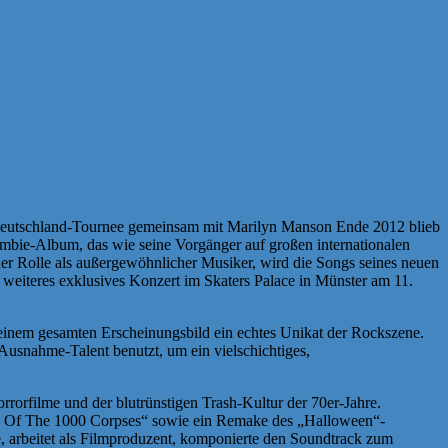
-Deutschland-Tournee gemeinsam mit Marilyn Manson Ende 2012 blieb
ombie-Album, das wie seine Vorgänger auf großen internationalen
er Rolle als außergewöhnlicher Musiker, wird die Songs seines neuen
eiteres exklusives Konzert im Skaters Palace in Münster am 11.
einem gesamten Erscheinungsbild ein echtes Unikat der Rockszene.
usnahme-Talent benutzt, um ein vielschichtiges,
rrorfilme und der blutrünstigen Trash-Kultur der 70er-Jahre.
use Of The 1000 Corpses“ sowie ein Remake des „Halloween“-
, arbeitet als Filmproduzent, komponierte den Soundtrack zum