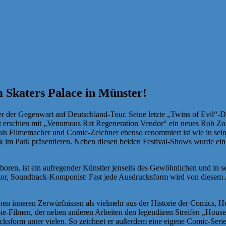
Skaters Palace in Münster!
r der Gegenwart auf Deutschland-Tour. Seine letzte „Twins of Evil“
zeit erschien mit „Venomous Rat Regeneration Vendor“ ein neues Rob Z
als Filmemacher und Comic-Zeichner ebenso renommiert ist wie in sein
m Park präsentieren. Neben diesen beiden Festival-Shows wurde ein w
ren, ist ein aufregender Künstler jenseits des Gewöhnlichen und in s
or, Soundtrack-Komponist: Fast jede Ausdrucksform wird von diesem A
en inneren Zerwürfnissen als vielmehr aus der Historie der Comics, Ho
bie-Filmen, der neben anderen Arbeiten den legendären Streifen „Ho
cksform unter vielen. So zeichnet er außerdem eine eigene Comic-Serie