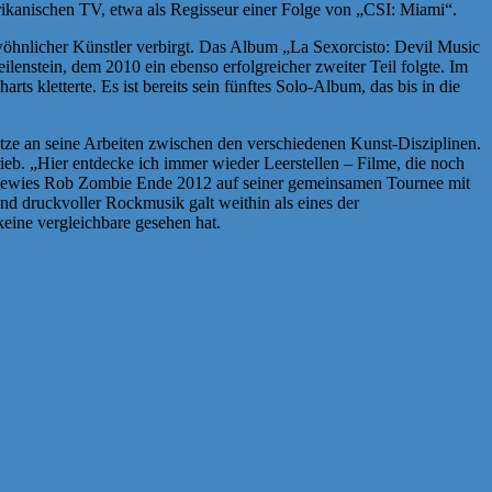
rikanischen TV, etwa als Regisseur einer Folge von „CSI: Miami“.
wöhnlicher Künstler verbirgt. Das Album „La Sexorcisto: Devil Music
enstein, dem 2010 ein ebenso erfolgreicher zweiter Teil folgte. Im
 kletterte. Es ist bereits sein fünftes Solo-Album, das bis in die
tze an seine Arbeiten zwischen den verschiedenen Kunst-Disziplinen.
rieb. „Hier entdecke ich immer wieder Leerstellen – Filme, die noch
t, bewies Rob Zombie Ende 2012 auf seiner gemeinsamen Tournee mit
 druckvoller Rockmusik galt weithin als eines der
eine vergleichbare gesehen hat.