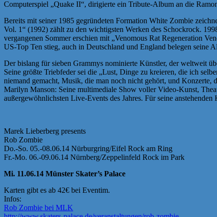
Computerspiel „Quake II“, dirigierte ein Tribute-Album an die Ramon
Bereits mit seiner 1985 gegründeten Formation White Zombie zeichnet
Vol. 1“ (1992) zählt zu den wichtigsten Werken des Schockrock. 1998
vergangenen Sommer erschien mit „Venomous Rat Regeneration Vendor“ e
US-Top Ten stieg, auch in Deutschland und England belegen seine Alb
Der bislang für sieben Grammys nominierte Künstler, der weltweit üb
Seine größte Triebfeder sei die „Lust, Dinge zu kreieren, die ich sel
niemand gemacht, Musik, die man noch nicht gehört, und Konzerte, d
Marilyn Manson: Seine multimediale Show voller Video-Kunst, Theat
außergewöhnlichsten Live-Events des Jahres. Für seine anstehenden 
Marek Lieberberg presents
Rob Zombie
Do.-So. 05.-08.06.14 Nürburgring/Eifel Rock am Ring
Fr.-Mo. 06.-09.06.14 Nürnberg/Zeppelinfeld Rock im Park
Mi. 11.06.14 Münster Skater’s Palace
Karten gibt es ab 42€ bei Eventim.
Infos:
Rob Zombie bei MLK
http://www.skaters-palace.de/veranstaltungen/rob-zombie