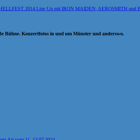
HELLFEST 2014 Line Up mit IRON MAIDEN, AEROSMITH un
oße Bühne. Konzertfotos in und um Münster und anderswo.
pen Air vom 11.-13.07.2024