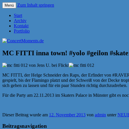
Zum Inhalt springen
Menü
Konzerte sind mehr als Musik
ConcertMoments.de
Start
Archiv
Kontakt
Portfolio
MC FITTI inna town! #yolo #geilon #skate
MC FITTI, der Helge Schneider des Raps, der Erfinder von #RAV
gespielt, bis der Flamingo platzt und der Schweiß von der Decke tro
sich gehen zu lassen und für ein paar Stunden richtig durchzudrehen.
Für die Party am 22.11.2013 im Skaters Palace in Münster gibt es 
Dieser Beitrag wurde am
12. November 2013
von
admin
unter
NEUE
Beitragsnavigation