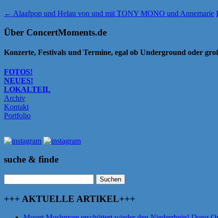
←
Alaafpop und Helau von und mit TONY MONO und Annemarie
Über ConcertMoments.de
Konzerte, Festivals und Termine, egal ob Underground oder gr
FOTOS!
NEUES!
LOKALTEIL
Archiv
Kontakt
Portfolio
suche & finde
Suchen
nach:
+++ AKTUELLE ARTIKEL+++
Mount Moshmore erschüttert wieder den Niederrhein! Dong O