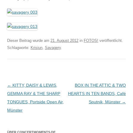
Dieser Beitrag wurde am
21. August 2012
in
FOTOS!
veröffentlicht.
Schlagworte:
Krisiun
,
Savagery
.
Beitragsnavigation
←
KITTY, DAISY & LEWIS,
BOX IN THE ATTIC & TWO
GEMMA RAY & THE SHARP
HEARTS IN TEN BANDS, Café
TONGUES, Portside Open Air,
Sputnik, Münster
→
Münster
ÜBER CONCERTMOMENTS.DE