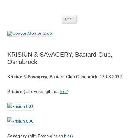
ConcertMoments.de
Konzerte sind mehr als Musik
Zum
Menü
Inhalt
springen
KRISIUN & SAVAGERY, Bastard Club,
Osnabrück
Krisiun
&
Savagery
, Bastard Club Osnabrück, 13.08.2012
Krisiun
(alle Fotos gibt es
hier
)
Savagery
(alle Fotos gibt es
hier
)