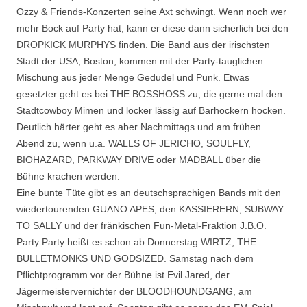
Ozzy & Friends-Konzerten seine Axt schwingt. Wenn noch wer
mehr Bock auf Party hat, kann er diese dann sicherlich bei den
DROPKICK MURPHYS finden. Die Band aus der irischsten
Stadt der USA, Boston, kommen mit der Party-tauglichen
Mischung aus jeder Menge Gedudel und Punk. Etwas
gesetzter geht es bei THE BOSSHOSS zu, die gerne mal den
Stadtcowboy Mimen und locker lässig auf Barhockern hocken.
Deutlich härter geht es aber Nachmittags und am frühen
Abend zu, wenn u.a. WALLS OF JERICHO, SOULFLY,
BIOHAZARD, PARKWAY DRIVE oder MADBALL über die
Bühne krachen werden.
Eine bunte Tüte gibt es an deutschsprachigen Bands mit den
wiedertourenden GUANO APES, den KASSIERERN, SUBWAY
TO SALLY und der fränkischen Fun-Metal-Fraktion J.B.O.
Party Party heißt es schon ab Donnerstag WIRTZ, THE
BULLETMONKS UND GODSIZED. Samstag nach dem
Pflichtprogramm vor der Bühne ist Evil Jared, der
Jägermeistervernichter der BLOODHOUNDGANG, am