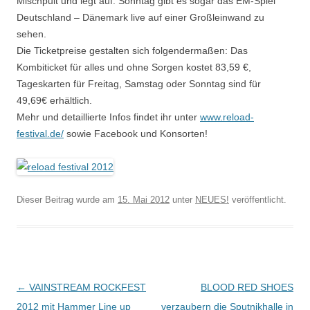
Mischpult und legt auf. Sonntag gibt es sogar das EM-Spiel
Deutschland – Dänemark live auf einer Großleinwand zu
sehen.
Die Ticketpreise gestalten sich folgendermaßen: Das
Kombiticket für alles und ohne Sorgen kostet 83,59 €,
Tageskarten für Freitag, Samstag oder Sonntag sind für
49,69€ erhältlich.
Mehr und detaillierte Infos findet ihr unter
www.reload-
festival.de/
sowie Facebook und Konsorten!
Dieser Beitrag wurde am
15. Mai 2012
unter
NEUES!
veröffentlicht.
Beitragsnavigation
←
VAINSTREAM ROCKFEST
BLOOD RED SHOES
2012 mit Hammer Line up
verzaubern die Sputnikhalle in