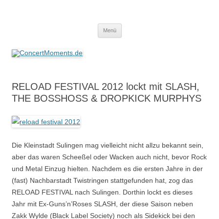
ConcertMoments.de
Konzerte sind mehr als Musik
Zum
Menü
Inhalt
springen
RELOAD FESTIVAL 2012 lockt mit SLASH,
THE BOSSHOSS & DROPKICK MURPHYS
Die Kleinstadt Sulingen mag vielleicht nicht allzu bekannt sein,
aber das waren Scheeßel oder Wacken auch nicht, bevor Rock
und Metal Einzug hielten. Nachdem es die ersten Jahre in der
(fast) Nachbarstadt Twistringen stattgefunden hat, zog das
RELOAD FESTIVAL nach Sulingen. Dorthin lockt es dieses
Jahr mit Ex-Guns’n’Roses SLASH, der diese Saison neben
Zakk Wylde (Black Label Society) noch als Sidekick bei den